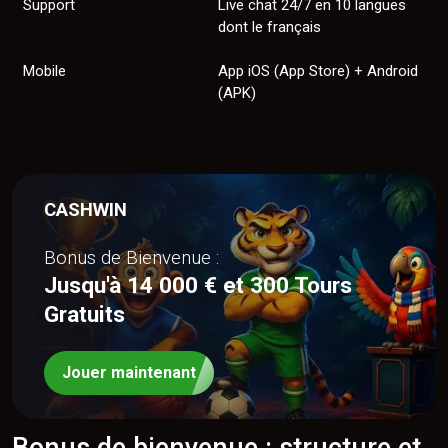
Support
Live chat 24/7 en 10 langues
dont le français
Mobile
App iOS (App Store) + Android
(APK)
CASHWIN
Bonus de Bienvenue :
Jusqu'à 14 000 € et 300 Tours
Gratuits
Jouer maintenant
Bonus de bienvenue : structure et