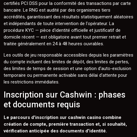
certifiés PCI DSS pour la conformité des transactions par carte
bancaire. Le RNG est audité par des organismes tiers
accrédités, garantissant des résultats statistiquement aléatoires
et indépendants de toute intervention de l'opérateur. La
procédure KYC — pièce d'identité officielle et justificatif de
domicile récent — est obligatoire avant tout premier retrait et
traitée généralement en 24 à 48 heures ouvrables.
Les outils de jeu responsable accessibles depuis les paramètres
du compte incluent des limites de dépôt, des limites de pertes,
des limites de temps de session et une option d'auto-exclusion
temporaire ou permanente activable sans délai d'attente pour
les restrictions immédiates.
Inscription sur Cashwin : phases
et documents requis
Le parcours d'inscription sur cashwin casino combine
création de compte, première transaction et, si souhaité,
vérification anticipée des documents d'identité.