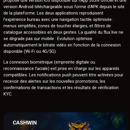
propose une version iOS disponible sur l'App Store officiel et une
version Android téléchargeable sous forme d'APK depuis le site
de la plateforme. Les deux applications reproduisent
l'expérience bureau avec une navigation tactile optimisée :
menus simplifiés, zones de toucher élargies, et filtres de
catalogue accessibles en deux gestes. La qualité du flux live ne
se dégrade pas sur mobile : Evolution optimise
automatiquement le bitrate vidéo en fonction de la connexion
disponible (Wi-Fi ou 4G/5G).
La connexion biométrique (empreinte digitale ou
reconnaissance faciale) est prise en charge sur les appareils
compatibles. Les notifications push peuvent être activées pour
recevoir des alertes sur les nouvelles promotions, les
confirmations de transactions et les résultats de vérification
KYC.
CASHWIN