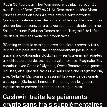
Play'n GO figure parmi les fournisseurs les plus représentés
avec Book of Dead (RTP 96,21 %), Reactoonz, la série Moon
Princess et des dizaines d'autres titres à forte notoriété.
Quickspin contribue avec des slots à faible volatilité idéaux pour
allonger les sessions, ainsi qu'avec des titres hybrides comme
Sakura Fortune. Evolution Games assure l'intégralité de l'offre
live dealer avec ses variantes propriétaires.
BGaming enrichit le catalogue avec des slots « provably fair » —
leur résultat peut être audité indépendamment par le joueur
grâce à la cryptographie blockchain — particulièrement adaptés
aux utilisateurs qui déposent en cryptomonnaie. Pragmatic Play
contribue avec Gates of Olympus, Sweet Bonanza et la gamme
Big Bass, ainsi que des tables live sous enseigne Pragmatic Play
Live. NetEnt et Microgaming assurent la présence des grands
classiques (Starburst, Immortal Romance) que les joueurs
expérimentés cherchent dans tout catalogue établi.
Cashwin traite les paiements
crypto sans frais supplémentaires