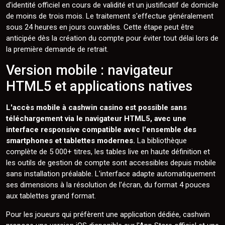
d'identité officiel en cours de validité et un justificatif de domicile
de moins de trois mois. Le traitement s'effectue généralement
sous 24 heures en jours ouvrables. Cette étape peut être
anticipée dès la création du compte pour éviter tout délai lors de
la première demande de retrait.
Version mobile : navigateur
HTML5 et applications natives
L'accès mobile à cashwin casino est possible sans
téléchargement via le navigateur HTML5, avec une
interface responsive compatible avec l'ensemble des
smartphones et tablettes modernes.
La bibliothèque
complète de 5 000+ titres, les tables live en haute définition et
les outils de gestion de compte sont accessibles depuis mobile
sans installation préalable. L'interface adapte automatiquement
ses dimensions à la résolution de l'écran, du format 4 pouces
aux tablettes grand format.
Pour les joueurs qui préfèrent une application dédiée, cashwin