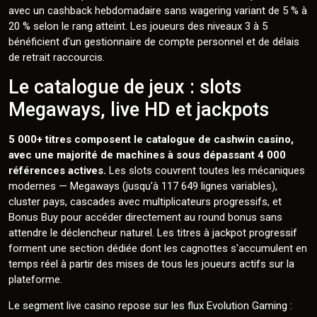
avec un cashback hebdomadaire sans wagering variant de 5 % à
20 % selon le rang atteint. Les joueurs des niveaux 3 à 5
bénéficient d'un gestionnaire de compte personnel et de délais
de retrait raccourcis.
Le catalogue de jeux : slots
Megaways, live HD et jackpots
5 000+ titres composent le catalogue de cashwin casino,
avec une majorité de machines à sous dépassant 4 000
références actives.
Les slots couvrent toutes les mécaniques
modernes — Megaways (jusqu'à 117 649 lignes variables),
cluster pays, cascades avec multiplicateurs progressifs, et
Bonus Buy pour accéder directement au round bonus sans
attendre le déclencheur naturel. Les titres à jackpot progressif
forment une section dédiée dont les cagnottes s'accumulent en
temps réel à partir des mises de tous les joueurs actifs sur la
plateforme.
Le segment live casino repose sur les flux Evolution Gaming :