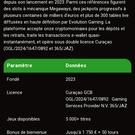
jackpots
depuis son lancement en 2023. Parmi ces références figurent
Studios partenaires de Cashwin : plus de 50
des slots à mécanique Megaways, des jackpots progressifs à
fournisseurs intégrés
plusieurs centaines de milliers d'euros et plus de 300 tables live
Cashwin traite les paiements crypto sans frais
diffusées en haute définition par Evolution Gaming. La
supplémentaires
plateforme accepte onze cryptomonnaies pour les dépôts et
Licence OGL/2024/1647/0892 : obligations et
les retraits, traite les transactions e-wallet quasi-
protections des joueurs
instantanément, et opère sous double licence Curaçao
Inscription sur Cashwin : phases et documents
(OGL/2024/1647/0892 et 365/JAZ).
requis
Version mobile : navigateur HTML5 et applications
natives
Paramètre
Données
Support client : live chat 24/7 et assistance
multilingue
Fondé
2023
Conclusion
Questions fréquentes sur Cashwin casino en ligne
Licence
Curaçao GCB
OGL/2024/1647/0892 · Gaming
Services Provider N.V. 365/JAZ
Jeux disponibles
5 000+ titres
Bonus de bienvenue
Jusqu'à 1 750 € + 50 tours